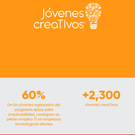
Desarrollo de habilidades esenciales, Taller de
emprendimiento, y capacitación en desarrollo de
software
Conocer más
60
%
+
2,300
De los jóvenes egresados del
Jóvenes creaTIvos
programa aptos para
empleabilidad, consiguen su
primer empleo TI en empresas
tecnológicas aliadas