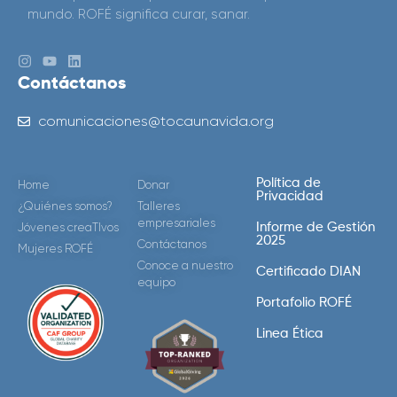
mundo. ROFÉ significa curar, sanar.
Contáctanos
comunicaciones@tocaunavida.org
Política de
Home
Donar
Privacidad
¿Quiénes somos?
Talleres
empresariales
Jóvenes creaTIvos
Informe de Gestión
2025
Contáctanos
Mujeres ROFÉ
Conoce a nuestro
Certificado DIAN
equipo
Portafolio ROFÉ
Linea Ética