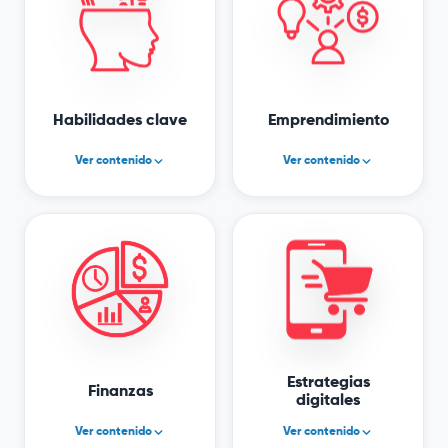
Habilidades clave
Emprendimiento
Ver contenido
Ver contenido
Autoconocimiento y
Ideación
liderazgo personal
Modelo de negocio
Comunicación
Validación y acción
emocional y
estratégica
Visión personal clara,
alineada con el
emprendimiento
Estrategias
Finanzas
digitales
Ver contenido
Ver contenido