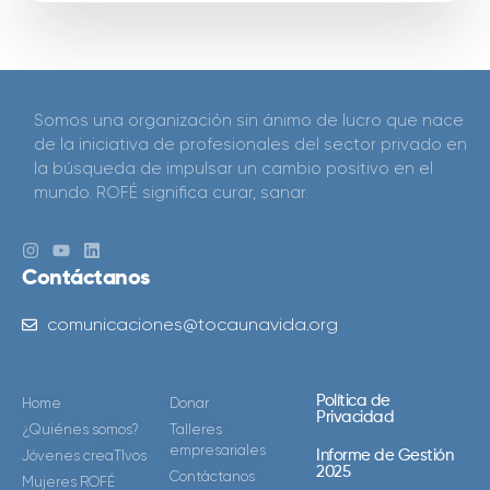
Somos una organización sin ánimo de lucro que nace
de la iniciativa de profesionales del sector privado en
la búsqueda de impulsar un cambio positivo en el
mundo. ROFÉ significa curar, sanar.
Contáctanos
comunicaciones@tocaunavida.org
Política de
Home
Donar
Privacidad
¿Quiénes somos?
Talleres
empresariales
Jóvenes creaTIvos
Informe de Gestión
2025
Contáctanos
Mujeres ROFÉ