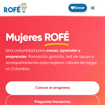
Donar
Mujeres
ROFÉ
Una comunidad para
crecer, aprender y
emprender
. Formación gratuita, red de apoyo y
acompañamiento para mujeres cabeza de hogar
en Colombia.
Conoce el programa
Preguntas frecuentes