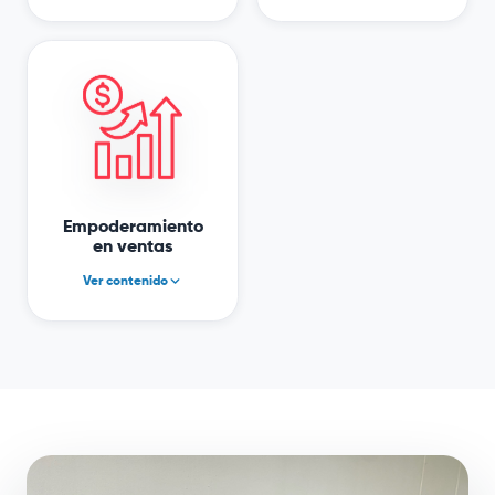
Deudas
Persuasión
Ingresos
Perfil del cliente
Ahorros
Anuncios
Gastos
Planeación
Control de flujo de
Remarketing
caja
Empoderamiento
en ventas
Ver contenido
Conoce mejor a tus
clientes
Vende con confianza y
claridad
Ofrece tu producto
con seguridad
Cierra más ventas
Posiciona tu marca y
fideliza