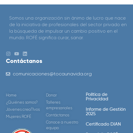
Somos una organización sin ánimo de lucro que nace
de la iniciativa de profesionales del sector privado en
la búsqueda de impulsar un cambio positivo en el
mundo. ROFÉ significa curar, sanar.
Contáctanos
comunicaciones@tocaunavida.org
Política de
Home
Donar
Privacidad
¿Quiénes somos?
Talleres
empresariales
Jóvenes creaTIvos
Informe de Gestión
2025
Contáctanos
Mujeres ROFÉ
Conoce a nuestro
Certificado DIAN
equipo