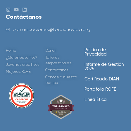
Contáctanos
comunicaciones@tocaunavida.org
Política de
Home
Donar
Privacidad
¿Quiénes somos?
Talleres
empresariales
Jóvenes creaTIvos
Informe de Gestión
2025
Contáctanos
Mujeres ROFÉ
Conoce a nuestro
Certificado DIAN
equipo
Portafolio ROFÉ
Linea Ética