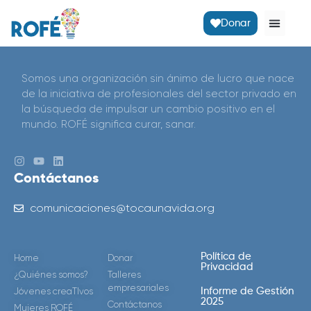
Donar
Somos una organización sin ánimo de lucro que nace
de la iniciativa de profesionales del sector privado en
la búsqueda de impulsar un cambio positivo en el
mundo. ROFÉ significa curar, sanar.
Contáctanos
comunicaciones@tocaunavida.org
Política de
Home
Donar
Privacidad
¿Quiénes somos?
Talleres
empresariales
Jóvenes creaTIvos
Informe de Gestión
2025
Contáctanos
Mujeres ROFÉ